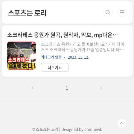
본문 바로가기
스포츠는 로리
소크라테스 응원가 원곡, 원작자, 악보, mp다운받기
소크라테스 응원가라고 들어보셨나요? 기아 타이
거즈 소크라테스 응원가가 요즘 열풍입니다.타이
거즈~ 소크라테스~ 소크라테스~ 워오오오오타이
카테고리 없음
2023. 11. 12.
거즈~ 소크라테스 소크라테스~ 워오오오오중독성
이 강한 기아 타이거즈의 소크라테스에 대해 알아
더보기 ››
볼까요?소크라테스 응원가 떼창 소크라테스 응원
가 원곡원작은 호주 음악가 티미 트럼펫의 연주곡
인 '나르코(Narco)'입니다. 이 음악은 지난해 뉴욕
메츠의 특급 마무리 에드윈 다이즈의 등장곡으로
1
유명세를 타기 시작했는데 티미 트럼펫은 메츠 주
장에서 즉석 공연을 펼쳤었었습니다. 여러 차례 이
미 방한 공연을 했던 티미 트럼펫은 한국 야구장에
서도 공연해보고 싶다고 말하기도 했었죠. 워낙에
중독성이 강해 수능 금지곡 급이라고 하죠. 소크라
테스 응원가 원곡 듣기, 에드윈 디아즈의 등장곡소
크..
© 스포츠는 로리 | Designed by
comnewb