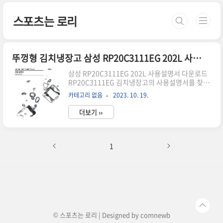
본문 바로가기
스포츠는 로리
뚜껑형 김치냉장고 삼성 RP20C3111EG 202L 사용설명서
삼성 RP20C3111EG 202L 사용설명서 다운로드
RP20C3111EG 김치냉장고의 사용설명서를 찾으
신다면 위의 파일을 다운로드 받으세요. 김치를 저
카테고리 없음
2023. 10. 19.
장할 때 ꞏ 반드시 전용용기나 밀폐용기에 넣어 보관
하세요. 비닐 봉지나 다른 저장용기를 사용하면 김
더보기 ››
치가 얼거나 맛이 쉽게 변할 수 있습니다. ꞏ 김치를
담을 때는 저장용기 안쪽 면의 저장한계선까지만
담으세요. 가득 담았을 경우, 김치가 익는 과정에서
발생하는 가스로 인해 김치국물이 넘쳐 냄새가 나
1
고 맛이 변할 수 있습니다. ꞏ 김치를 꼭 김치국물에
잠기도록 하여 밀폐 보관하세요. 김치용기가 밀폐
되지 않으면 김치가 공기에 닿아 곰팡이가 생기고
하얗게 변색될 수 있습니다. ꞏ 저장 후 2~3일 내에
김치용기를 꺼내 김치국물 넘침이 없는지 꼭 확인
하세요. 국..
© 스포츠는 로리 | Designed by
comnewb