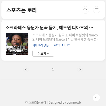
본문 바로가기
스포츠는 로리
소크라테스 응원가 원곡 듣기, 에드윈 디아즈의 등장곡
소크라테스 응원가 원곡 1. 티미 트럼펫의 Narco
2. 티미 트럼펫의 Narco 1시간 반복재생 중독성 강
한 1시간 반복 재생 영상! 3. 에드윈 디아즈의 등장
카테고리 없음
2023. 11. 12.
곡 영상 에드윈 디아즈 1994년: 에드윈 디아즈는
푸에르토리코에서 태어남. 10대: 어릴 때는 외야수
더보기 ››
로 활동하며 야구를 하다가 10대에 피칭으로 전향.
2012년: MLB 드래프트에서 3라운드 전체 98순위
로 시애틀 매리너스에 지명되어 입단. 2012년 가
을: 애리조나 가을리그에서 9경기로 데뷔, 19이닝
1
동안 2승 1패, ERA 5.21, 20 탈삼진. 2013년: 루키
리그에서 13경기 선발 등판, 69이닝 동안 5승 2패,
ERA 1.43, 79 탈삼진. 2014년: 싱글 A로 승격, 팀
의 유망주 순위 5위에 랭크. 2015년: 하이 싱..
© 스포츠는 로리 | Designed by
comnewb