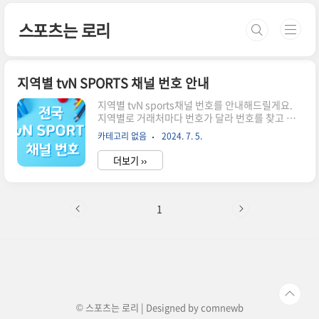
본문 바로가기
스포츠는 로리
지역별 tvN SPORTS 채널 번호 안내
지역별 tvN sports채널 번호를 안내해드릴게요.
지역별로 거래처마다 번호가 달라 번호를 찾고 계
셨다면 바로 확인해보세요. 티비엔 스포츠(tvN
카테고리 없음
2024. 7. 5.
sports) 전국 채널 번호 티비엔 스포츠의 채널번호
아래에서 확인해보세요. 서울 tvN SPORTS 채널
더보기 ››
번호MSO거래처명HD8VSBCMB씨엠비동대문방
송9047-1CMB씨엠비영등포방송9047-1HCN동
작51584-1HCN관악51545-1HCN서초51886-
1LG헬로비전양천11246-1LG헬로비전은평
1
11226-1SKB CATV (구, 티브로드)강서81-
SKB CATV (구, 티브로드)브로드밴드노원방송
(주)8139-1SKB CATV (구, 티브로드)서대문
8141-1SKB CATV (구, 티브로드)도봉강북8139-
1SKB CATV (구, 티브로드)동대..
© 스포츠는 로리 | Designed by
comnewb